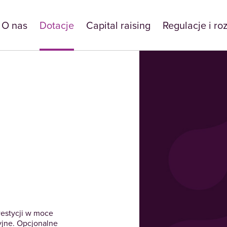
O nas
Dotacje
Capital raising
Regulacje i ro
westycji w moce
yjne. Opcjonalne